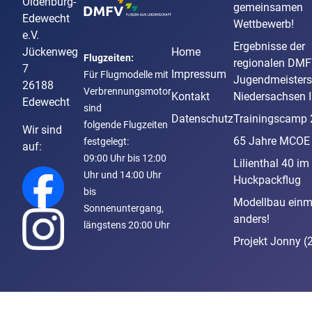
Oldenburg-
gemeinsamen
Edewecht
Wettbewerb!
e.V.
Ergebnisse der
Jückenweg
Home
Flugzeiten:
regionalen DM
7
Impressum
Für Flugmodelle mit
Jugendmeisters
26188
Verbrennungsmotor
Kontakt
Niedersachsen I
Edewecht
sind
Datenschutz
Trainingscamp
folgende Flugzeiten
Wir sind
65 Jahre MCOE
festgelegt:
auf:
09:00 Uhr bis 12:00
Lilienthal 40 im
Uhr
und 14:00 Uhr
Huckpackflug
bis
Modellbau einm
Sonnenuntergang,
anders!
längstens 20:00 Uhr
Projekt Jonny (